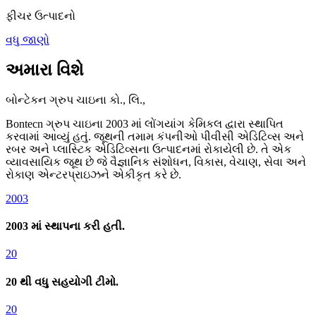
ફીચર ઉત્પાદનો
વધુ જાણો
અમારા વિશે
બોન્ટેકન ગ્રુપ ચાઇના કો., લિ.,
Bontecn ગ્રુપ ચાઇના 2003 માં લોંગયાંગ કેમિકલ દ્વારા સ્થાપિત
કરવામાં આવ્યું હતું. જૂથની તમામ કંપનીઓ પીવીસી એડિટિવ્સ અને
રબર અને પ્લાસ્ટિક એડિટિવ્સના ઉત્પાદનમાં રોકાયેલી છે. તે એક
વ્યાવસાયિક જૂથ છે જે વૈજ્ઞાનિક સંશોધન, વિકાસ, વેચાણ, સેવા અને
રોકાણ એન્ટરપ્રાઇઝને એકીકૃત કરે છે.
2003
2003 માં સ્થાપના કરી હતી.
20
20 થી વધુ સહયોગી ટીમો.
20