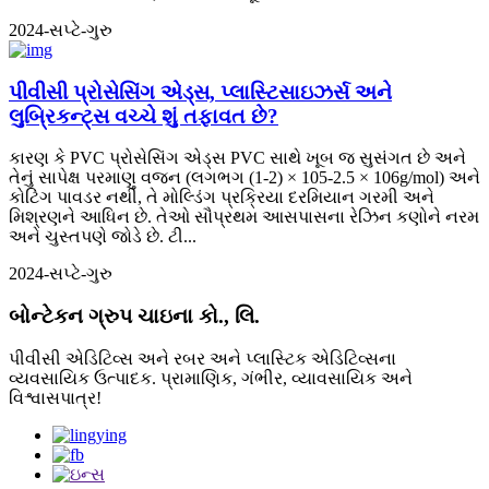
2024-સપ્ટે-ગુરુ
પીવીસી પ્રોસેસિંગ એડ્સ, પ્લાસ્ટિસાઇઝર્સ અને
લુબ્રિકન્ટ્સ વચ્ચે શું તફાવત છે?
કારણ કે PVC પ્રોસેસિંગ એડ્સ PVC સાથે ખૂબ જ સુસંગત છે અને
તેનું સાપેક્ષ પરમાણુ વજન (લગભગ (1-2) × 105-2.5 × 106g/mol) અને
કોટિંગ પાવડર નથી, તે મોલ્ડિંગ પ્રક્રિયા દરમિયાન ગરમી અને
મિશ્રણને આધિન છે. તેઓ સૌપ્રથમ આસપાસના રેઝિન કણોને નરમ
અને ચુસ્તપણે જોડે છે. ટી...
2024-સપ્ટે-ગુરુ
બોન્ટેકન ગ્રુપ ચાઇના કો., લિ.
પીવીસી એડિટિવ્સ અને રબર અને પ્લાસ્ટિક એડિટિવ્સના
વ્યવસાયિક ઉત્પાદક. પ્રામાણિક, ગંભીર, વ્યાવસાયિક અને
વિશ્વાસપાત્ર!