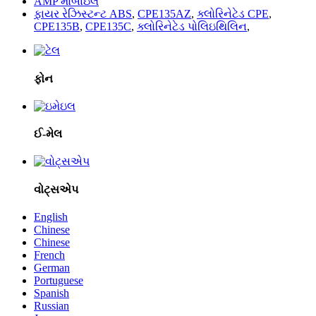
AMP મોબાઇલ
ફાયર રેઝિસ્ટન્ટ ABS
,
CPE135AZ
,
ક્લોરિનેટેડ CPE
,
CPE135B
,
CPE135C
,
ક્લોરિનેટેડ પોલિઇથિલિન
,
ફોન
ઈ-મેલ
વોટ્સએપ
English
Chinese
Chinese
French
German
Portuguese
Spanish
Russian