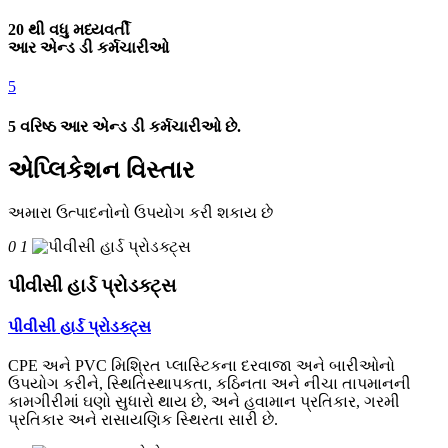
20 થી વધુ મધ્યવર્તી
આર એન્ડ ડી કર્મચારીઓ
5
5 વરિષ્ઠ આર એન્ડ ડી કર્મચારીઓ છે.
એપ્લિકેશન વિસ્તાર
અમારા ઉત્પાદનોનો ઉપયોગ કરી શકાય છે
0 1
પીવીસી હાર્ડ પ્રોડક્ટ્સ
પીવીસી હાર્ડ પ્રોડક્ટ્સ
CPE અને PVC મિશ્રિત પ્લાસ્ટિકના દરવાજા અને બારીઓનો
ઉપયોગ કરીને, સ્થિતિસ્થાપકતા, કઠિનતા અને નીચા તાપમાનની
કામગીરીમાં ઘણો સુધારો થાય છે, અને હવામાન પ્રતિકાર, ગરમી
પ્રતિકાર અને રાસાયણિક સ્થિરતા સારી છે.