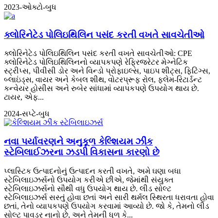
2023-ઓક્ટો-બુધ
ક્લોરિનેટેડ પોલિઇથિલિન પસંદ કરતી વખતે સાવચેતીઓ
ક્લોરિનેટેડ પોલિઇથિલિન પસંદ કરતી વખતે સાવચેતીઓ: CPE
ક્લોરિનેટેડ પોલિઇથિલિનનો વ્યાપકપણે રેફ્રિજરેટર મેગ્નેટિક
સ્ટ્રીપ્સ, પીવીસી ડોર અને વિન્ડો પ્રોફાઇલ્સ, પાઇપ શીટ્સ, ફિટિંગ્સ,
બ્લાઇંડ્સ, વાયર અને કેબલ શીથ, વોટરપ્રૂફ રોલ, ફ્લેમ-રિટાર્ડન્ટ
કન્વેયર હોસીસ અને રુબેર સાંધામાં વ્યાપકપણે ઉપયોગ થાય છે.
ટાયર, એફ...
2024-સપ્ટે-બુધ
નવા પર્યાવરણને અનુકૂળ કેલ્શિયમ ઝીંક
સ્ટેબિલાઈઝરના ઝડપી વિકાસના કારણો છે
પ્લાસ્ટિક ઉત્પાદનોનું ઉત્પાદન કરતી વખતે, અમે ઘણા બધા
સ્ટેબિલાઇઝર્સનો ઉપયોગ કરીએ છીએ, જેમાંથી સંયુક્ત
સ્ટેબિલાઇઝર્સનો સૌથી વધુ ઉપયોગ થાય છે. લીડ સોલ્ટ
સ્ટેબિલાઇઝર્સ સસ્તું હોવા છતાં અને સારી થર્મલ સ્થિરતા ધરાવતા હોવા
છતાં, તેનો વ્યાપકપણે ઉપયોગ કરવામાં આવ્યો છે. જો કે, તેમનો લીડ
સોલ્ટ પાવડર નાનો છે, અને તેમની ધૂળ કે...