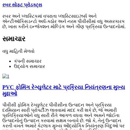
રબર સોફ્ટ પ્રોડક્ટ્સ
રબર અને પ્લાસ્ટિકમાં વપરાતા પ્લાસ્ટિસાઇઝર્સ અને
એન્ટીઑકિસડન્ટો અર્ધ-કઠોર અને નરમ પીવીસીમાં વધુ અસરકારક
છે, ખાસ કરીને ઇન્જેક્શન મોલ્ડિંગ અને ગૌણ પ્રક્રિયા ઉત્પાદનોમાં.
સમાચાર
વધુ માહિતી મેળવો
કંપની સમાચાર
ઉદ્યોગ સમાચાર
PVC ફોમિંગ રેગ્યુલેટર માટે પ્રક્રિયા નિયંત્રણના મુખ્ય
મુદ્દાઓ
પીવીસી ફોમિંગ રેગ્યુલેટર પીવીસીના ઉત્પાદન અને પ્રક્રિયા
દરમિયાન સારી પ્રોપર્ટીઝ લાવવામાં મદદ કરી શકે છે, જે અમારી
પ્રતિક્રિયાઓને વધુ સારી રીતે આગળ વધવા અને અમને જોઈતા
ઉત્પાદનોનું ઉત્પાદન કરવામાં સક્ષમ બનાવે છે. જો કે, તેનું ઉત્પાદન
કરતી વખતે અમારે કેટલાક મુખ્ય ઔદ્યોગિક નિયંત્રણ બિંદુઓ પર