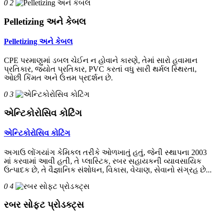
0 2
Pelletizing અને કેબલ
Pelletizing અને કેબલ
CPE પરમાણુમાં ડબલ ચેઈન ન હોવાને કારણે, તેમાં સારો હવામાન
પ્રતિકાર, જ્યોત પ્રતિકાર, PVC કરતાં વધુ સારી થર્મલ સ્થિરતા,
ઓછી કિંમત અને ઉત્તમ પ્રદર્શન છે.
0 3
એન્ટિકોરોસિવ કોટિંગ
એન્ટિકોરોસિવ કોટિંગ
અગાઉ લોંગયાંગ કેમિકલ તરીકે ઓળખાતું હતું, જેની સ્થાપના 2003
માં કરવામાં આવી હતી, તે પ્લાસ્ટિક, રબર સહાયકની વ્યાવસાયિક
ઉત્પાદક છે, તે વૈજ્ઞાનિક સંશોધન, વિકાસ, વેચાણ, સેવાનો સંગ્રહ છે...
0 4
રબર સોફ્ટ પ્રોડક્ટ્સ