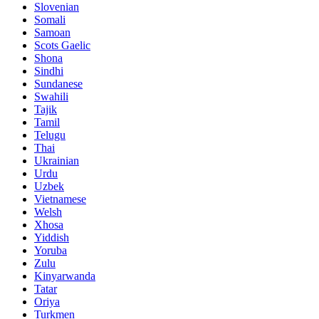
Slovenian
Somali
Samoan
Scots Gaelic
Shona
Sindhi
Sundanese
Swahili
Tajik
Tamil
Telugu
Thai
Ukrainian
Urdu
Uzbek
Vietnamese
Welsh
Xhosa
Yiddish
Yoruba
Zulu
Kinyarwanda
Tatar
Oriya
Turkmen