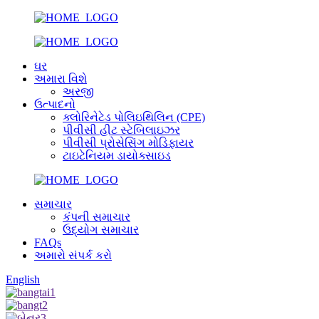
ઘર
અમારા વિશે
અરજી
ઉત્પાદનો
ક્લોરિનેટેડ પોલિઇથિલિન (CPE)
પીવીસી હીટ સ્ટેબિલાઇઝર
પીવીસી પ્રોસેસિંગ મોડિફાયર
ટાઇટેનિયમ ડાયોક્સાઇડ
સમાચાર
કંપની સમાચાર
ઉદ્યોગ સમાચાર
FAQs
અમારો સંપર્ક કરો
English