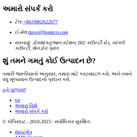
અમારો સંપર્ક કરો
ટેલ:
+8619862622677
ઈ-મેલ:
davei@bontecn.com
સરનામું: ડોંગશાંગતુઆન સ્ટેશન, 002 કાઉન્ટી રોડ, ચાંગલે
કાઉન્ટી, શેનડોંગ પ્રાંત
શું તમને ગમતું કોઈ ઉત્પાદન છે?
તમારી જરૂરિયાતો અનુસાર, તમારા માટે કસ્ટમાઇઝ કરો, અને તમને
વધુ મૂલ્યવાન ઉત્પાદનો પ્રદાન કરો.
હવે પૂછપરછ
ઘર
અમારા વિશે
અમારો સંપર્ક કરો
© કૉપિરાઇટ - 2010-2023 : સર્વાધિકાર સુરક્ષિત.
સાઇટમેપ