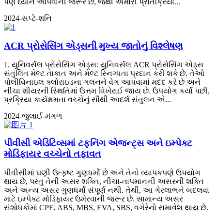
પણ ધ્યાન આપવાની જરૂર છે, જેથી અમારી પ્રતિક્રિયા...
2024-સપ્ટે-શનિ
ACR પ્રોસેસિંગ એડ્સની મુખ્ય જાતોનું વિશ્લેષણ
1. યુનિવર્સલ પ્રોસેસિંગ એડ્સ: યુનિવર્સલ ACR પ્રોસેસિંગ એડ્સ
સંતુલિત મેલ્ટ તાકાત અને મેલ્ટ સ્નિગ્ધતા પ્રદાન કરી શકે છે. તેઓ
પોલીવિનાઇલ ક્લોરાઇડના ગલનને વેગ આપવામાં મદદ કરે છે અને
નીચા શીયરની સ્થિતિમાં ઉત્તમ વિખેરાઈ જાય છે. ઉપયોગ કર્યા પછી,
પ્રક્રિયા કાર્યક્ષમતા વચ્ચેનું સૌથી આદર્શ સંતુલન એ...
2024-જુલાઈ-મંગળ
પીવીસી એડિટિવ્સમાં ટફનિંગ એજન્ટ્સ અને ઇમ્પેક્ટ
મોડિફાયર વચ્ચેનો તફાવત
પીવીસીમાં ઘણી ઉત્કૃષ્ટ ગુણધર્મો છે અને તેનો વ્યાપકપણે ઉપયોગ
થાય છે, પરંતુ તેની અસર શક્તિ, નીચા-તાપમાનની અસરની શક્તિ
અને અન્ય અસર ગુણધર્મો સંપૂર્ણ નથી. તેથી, આ ગેરલાભને બદલવા
માટે ઇમ્પેક્ટ મોડિફાયર ઉમેરવાની જરૂર છે. સામાન્ય અસર
સંશોધકોમાં CPE, ABS, MBS, EVA, SBS, વગેરેનો સમાવેશ થાય છે.