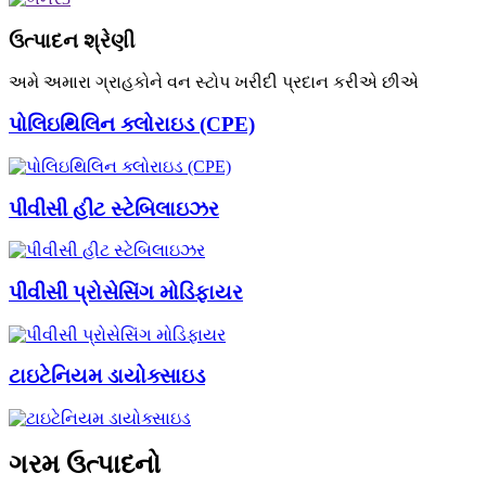
ઉત્પાદન શ્રેણી
અમે અમારા ગ્રાહકોને વન સ્ટોપ ખરીદી પ્રદાન કરીએ છીએ
પોલિઇથિલિન ક્લોરાઇડ (CPE)
પીવીસી હીટ સ્ટેબિલાઇઝર
પીવીસી પ્રોસેસિંગ મોડિફાયર
ટાઇટેનિયમ ડાયોક્સાઇડ
ગરમ ઉત્પાદનો